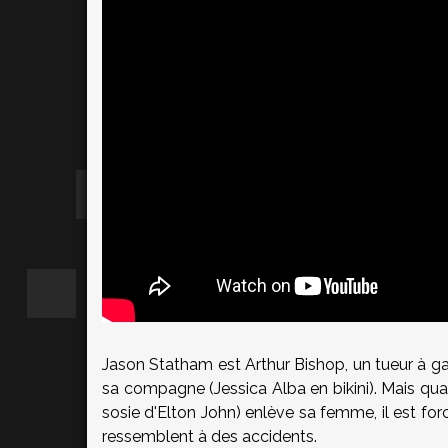
Jason Statham est Arthur Bishop, un tueur à ga
sa compagne (Jessica Alba en bikini). Mais 
sosie d'Elton John) enlève sa femme, il est forc
ressemblent à des accidents.