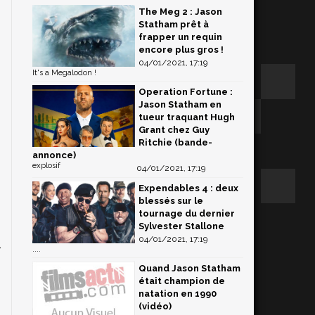
The Meg 2 : Jason
Statham prêt à
frapper un requin
encore plus gros !
04/01/2021, 17:19
It's a Megalodon !
Operation Fortune :
Jason Statham en
tueur traquant Hugh
Grant chez Guy
Ritchie (bande-
annonce)
explosif
04/01/2021, 17:19
Expendables 4 : deux
blessés sur le
tournage du dernier
Sylvester Stallone
04/01/2021, 17:19
r
....
Quand Jason Statham
était champion de
natation en 1990
(vidéo)