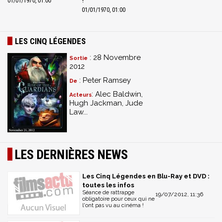
01/01/1970, 01:00
01/01/1970, 01:00
LES CINQ LÉGENDES
: 28 Novembre
Sortie
2012
: Peter Ramsey
De
: Alec Baldwin,
Acteurs
Hugh Jackman, Jude
Law...
LES DERNIÈRES NEWS
Les Cinq Légendes en Blu-Ray et DVD :
toutes les infos
Séance de rattrapge
19/07/2012, 11:36
obligatoire pour ceux qui ne
l'ont pas vu au cinéma !