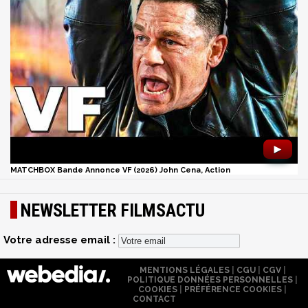
►
MATCHBOX Bande Annonce VF (2026) John Cena, Action
NEWSLETTER FILMSACTU
Votre adresse email :
MENTIONS LÉGALES
|
CGU
|
CGV
|
POLITIQUE DONNÉES PERSONNELLES
|
COOKIES
|
PRÉFÉRENCE COOKIES
|
CONTACT