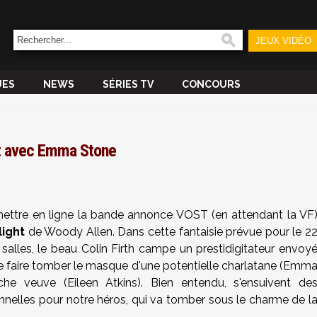
JEUX VIDÉO
UES
NEWS
SÉRIES TV
CONCOURS
ht avec Emma Stone
ettre en ligne la bande annonce VOST (en attendant la VF
light
de Woody Allen. Dans cette fantaisie prévue pour le 2
alles, le beau Colin Firth campe un prestidigitateur envoy
e faire tomber le masque d'une potentielle charlatane (Emm
he veuve (Eileen Atkins). Bien entendu, s'ensuivent de
nnelles pour notre héros, qui va tomber sous le charme de l