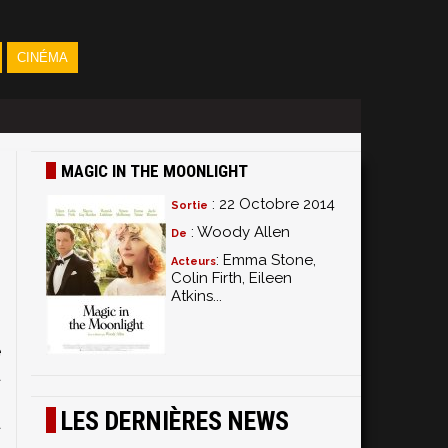
CINÉMA
MAGIC IN THE MOONLIGHT
: 22 Octobre 2014
Sortie
: Woody Allen
De
: Emma Stone,
Acteurs
Colin Firth, Eileen
Atkins...
)
2
é
a
s
LES DERNIÈRES NEWS
a