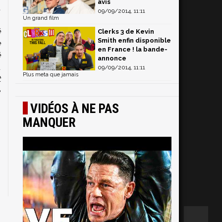
avis
t
09/09/2014, 11:11
s
Un grand film
é
Clerks 3 de Kevin
Smith enfin disponible
e
en France ! la bande-
é
annonce
u
09/09/2014, 11:11
Plus meta que jamais
t
e
n
VIDÉOS À NE PAS
MANQUER