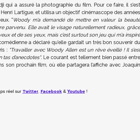
i qui a assuré la photographie du film. Pour ce faire, il s’es
Henri Lartigue, et utilisa un objectif cinémascope des année
eux. "
Woody m’a demandé de mettre en valeur la beaut
re parvenu. Elle avait le visage naturellement radieux, grâc
veux et de ses yeux, mais c’est surtout son jeu qui m’a inspir
a comédienne a déclaré qu'elle
gardait un très bon souvenir d
ris
:
"Travailler avec Woody Allen est un rêve éveillé ! Il s’es
un tas d’anecdotes"
. Le courant est tellement bien passé entr
s son prochain film, où elle partagera l’affiche avec
Joaqui
Twitter
,
Facebook
mps réel
sur
&
Youtube
!