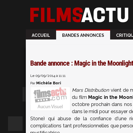
ACCUEIL
BANDES ANNONCES
CRITIQ
Bande annonce : Magic in the Moonlig
Le 09/09/2014 à 11:11
Michèle Bori
Par
Mars Distribution
vient de m
du film
Magic in the Moon
octobre prochain dans nos s
dans le midi pour essayer d
Stone) qui abuse de la confiance d'une ric
complications tant professionnelles que perso
mystificatrice.