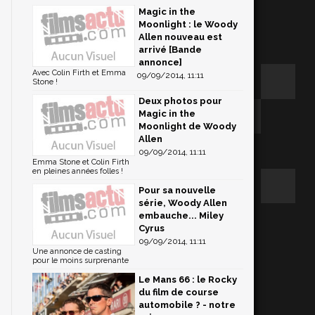
Magic in the
Moonlight : le Woody
Allen nouveau est
arrivé [Bande
annonce]
Avec Colin Firth et Emma
09/09/2014, 11:11
Stone !
Deux photos pour
Magic in the
Moonlight de Woody
Allen
09/09/2014, 11:11
Emma Stone et Colin Firth
en pleines années folles !
Pour sa nouvelle
série, Woody Allen
embauche... Miley
Cyrus
09/09/2014, 11:11
Une annonce de casting
pour le moins surprenante
Le Mans 66 : le Rocky
du film de course
automobile ? - notre