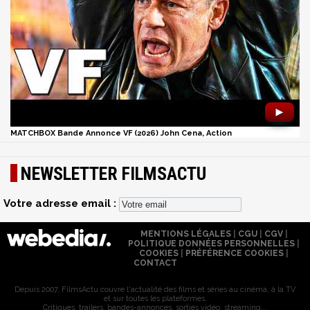
►
MATCHBOX Bande Annonce VF (2026) John Cena, Action
NEWSLETTER FILMSACTU
Votre adresse email :
MENTIONS LÉGALES
|
CGU
|
CGV
|
POLITIQUE DONNÉES PERSONNELLES
|
COOKIES
|
PRÉFÉRENCE COOKIES
|
CONTACT
Depuis 2007, FilmsActu couvre l'actualité des films et séries au cinéma, à la TV
et sur toutes les plateformes.
Critiques, trailers, bandes-annonces, sorties vidéo, streaming...