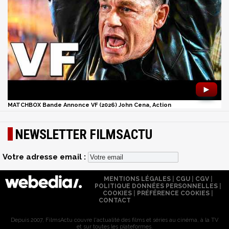
►
MATCHBOX Bande Annonce VF (2026) John Cena, Action
NEWSLETTER FILMSACTU
Votre adresse email :
MENTIONS LÉGALES
|
CGU
|
CGV
|
POLITIQUE DONNÉES PERSONNELLES
|
COOKIES
|
PRÉFÉRENCE COOKIES
|
CONTACT
Depuis 2007, FilmsActu couvre l'actualité des films et séries au cinéma, à la TV
et sur toutes les plateformes.