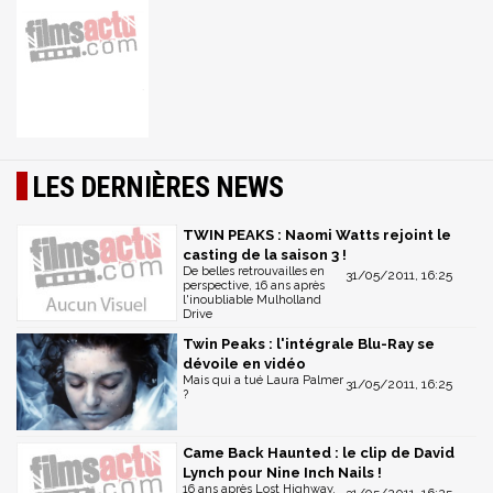
LES DERNIÈRES NEWS
TWIN PEAKS : Naomi Watts rejoint le
casting de la saison 3 !
De belles retrouvailles en
31/05/2011, 16:25
perspective, 16 ans après
l'inoubliable Mulholland
Drive
Twin Peaks : l'intégrale Blu-Ray se
dévoile en vidéo
Mais qui a tué Laura Palmer
31/05/2011, 16:25
?
Came Back Haunted : le clip de David
Lynch pour Nine Inch Nails !
16 ans après Lost Highway,