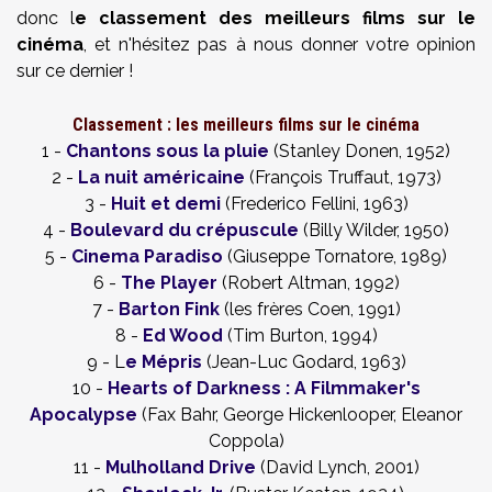
donc l
e classement des meilleurs films sur le
cinéma
, et n'hésitez pas à nous donner votre opinion
sur ce dernier !
Classement : les meilleurs films sur le cinéma
1 -
Chantons sous la pluie
(Stanley Donen, 1952)
2 -
La nuit américaine
(François Truffaut, 1973)
3 -
Huit et demi
(Frederico Fellini, 1963)
4 -
Boulevard du crépuscule
(Billy Wilder, 1950)
5 -
Cinema Paradiso
(Giuseppe Tornatore, 1989)
6 -
The Player
(Robert Altman, 1992)
7 -
Barton Fink
(les frères Coen, 1991)
8 -
Ed Wood
(Tim Burton, 1994)
9 - L
e Mépris
(Jean-Luc Godard, 1963)
10 -
Hearts of Darkness : A Filmmaker's
Apocalypse
(Fax Bahr, George Hickenlooper, Eleanor
Coppola)
11 -
Mulholland Drive
(David Lynch, 2001)