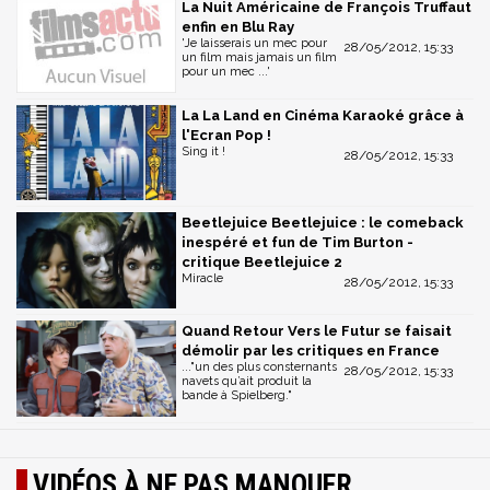
La Nuit Américaine de François Truffaut
enfin en Blu Ray
'Je laisserais un mec pour
28/05/2012, 15:33
un film mais jamais un film
pour un mec ...'
La La Land en Cinéma Karaoké grâce à
l'Ecran Pop !
Sing it !
28/05/2012, 15:33
Beetlejuice Beetlejuice : le comeback
inespéré et fun de Tim Burton -
critique Beetlejuice 2
Miracle
28/05/2012, 15:33
Quand Retour Vers le Futur se faisait
démolir par les critiques en France
..."un des plus consternants
28/05/2012, 15:33
navets qu’ait produit la
bande à Spielberg."
VIDÉOS À NE PAS MANQUER