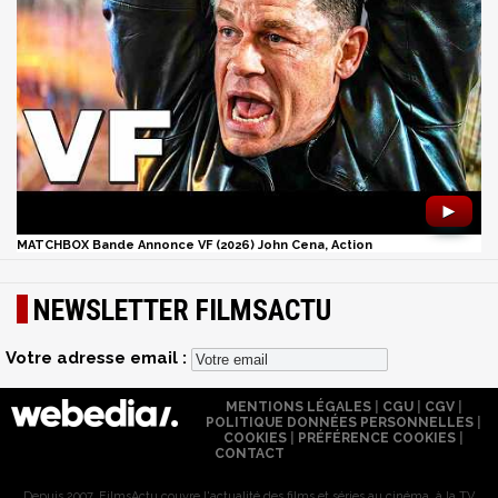
►
MATCHBOX Bande Annonce VF (2026) John Cena, Action
NEWSLETTER FILMSACTU
Votre adresse email :
MENTIONS LÉGALES
|
CGU
|
CGV
|
POLITIQUE DONNÉES PERSONNELLES
|
COOKIES
|
PRÉFÉRENCE COOKIES
|
CONTACT
Depuis 2007, FilmsActu couvre l'actualité des films et séries au cinéma, à la TV