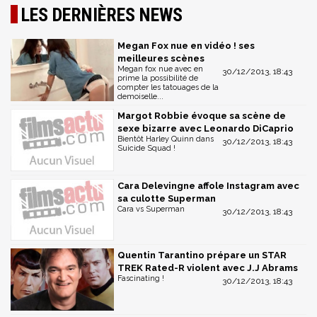
LES DERNIÈRES NEWS
Megan Fox nue en vidéo ! ses
meilleures scènes
Megan fox nue avec en
30/12/2013, 18:43
prime la possibilité de
compter les tatouages de la
demoiselle...
Margot Robbie évoque sa scène de
sexe bizarre avec Leonardo DiCaprio
Bientôt Harley Quinn dans
30/12/2013, 18:43
Suicide Squad !
Cara Delevingne affole Instagram avec
sa culotte Superman
Cara vs Superman
30/12/2013, 18:43
Quentin Tarantino prépare un STAR
TREK Rated-R violent avec J.J Abrams
Fascinating !
30/12/2013, 18:43