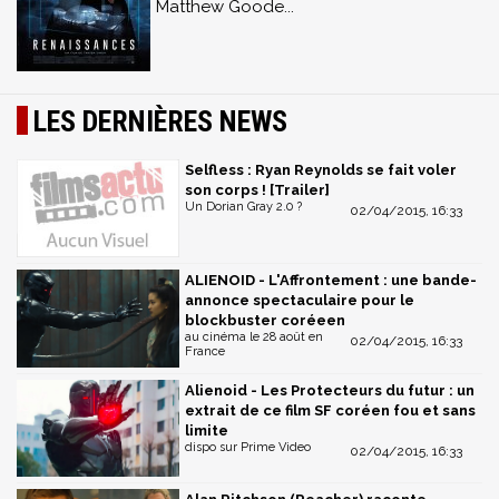
Matthew Goode...
LES DERNIÈRES NEWS
Selfless : Ryan Reynolds se fait voler
son corps ! [Trailer]
Un Dorian Gray 2.0 ?
02/04/2015, 16:33
ALIENOID - L'Affrontement : une bande-
annonce spectaculaire pour le
blockbuster coréeen
au cinéma le 28 août en
02/04/2015, 16:33
France
Alienoid - Les Protecteurs du futur : un
extrait de ce film SF coréen fou et sans
limite
dispo sur Prime Video
02/04/2015, 16:33