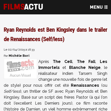
Ryan Reynolds est Ben Kingsley dans le trailer
de Renaissances (Self/less)
Le 02/04/2015 à 16:33
Michèle Bori
Par
Après
The Cell
,
The Fall
,
Les
Immortels
et
Blanche Neige
, le
réalisateur indien Tarsem Singh
change une nouvelle fois de genre (et
de style) pour nous offrir cet été
Renaissances
(ou
Self/less
), un thriller de SF avec Ryan Reynolds et Ben
Kingsley. Basé sur un script des frères Pastor (à qui l'on
doit l'excellent Les Derniers jours), ce film raconte
l'histoire de Damien, un vieil homme extrêmement riche