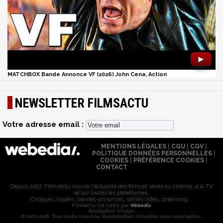
►
MATCHBOX Bande Annonce VF (2026) John Cena, Action
NEWSLETTER FILMSACTU
Votre adresse email :
MENTIONS LÉGALES
|
CGU
|
CGV
|
POLITIQUE DONNÉES PERSONNELLES
|
COOKIES
|
PRÉFÉRENCE COOKIES
|
CONTACT
Depuis 2007, FilmsActu couvre l'actualité des films et séries au cinéma, à la TV
et sur toutes les plateformes.
Critiques, trailers, bandes-annonces, sorties vidéo, streaming...
Filmsactu est édité par
Webedia
Réalisation Vitalyn
© 2007-2026 Tous droits réservés. Reproduction interdite sans autorisation.