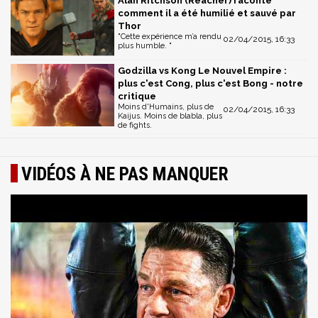
Alan Ritchson (Reacher) raconte
comment il a été humilié et sauvé par
Thor
"Cette expérience m’a rendu
02/04/2015, 16:33
plus humble. "
Godzilla vs Kong Le Nouvel Empire :
plus c'est Cong, plus c'est Bong - notre
critique
Moins d'Humains, plus de
02/04/2015, 16:33
Kaijus. Moins de blabla, plus
de fights.
VIDÉOS À NE PAS MANQUER