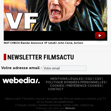
►
MATCHBOX Bande Annonce VF (2026) John Cena, Action
NEWSLETTER FILMSACTU
Votre adresse email :
MENTIONS LÉGALES
|
CGU
|
CGV
|
POLITIQUE DONNÉES PERSONNELLES
|
COOKIES
|
PRÉFÉRENCE COOKIES
|
CONTACT
Depuis 2007, FilmsActu couvre l'actualité des films et séries au cinéma, à la TV
et sur toutes les plateformes.
Critiques, trailers, bandes-annonces, sorties vidéo, streaming...
Filmsactu est édité par
Webedia
Réalisation Vitalyn