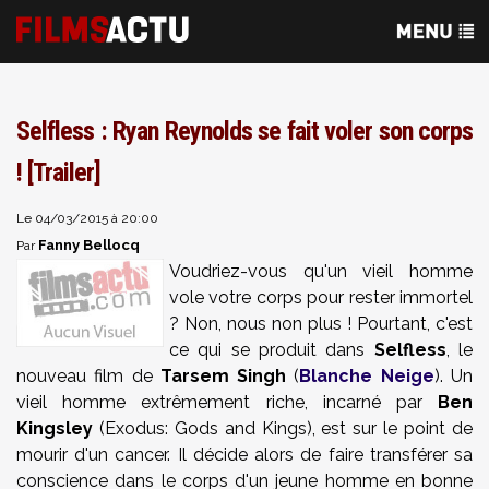
Selfless : Ryan Reynolds se fait voler son corps
! [Trailer]
Le 04/03/2015 à 20:00
Fanny Bellocq
Par
Voudriez-vous qu'un vieil homme
vole votre corps pour rester immortel
? Non, nous non plus ! Pourtant, c'est
ce qui se produit dans
Selfless
, le
nouveau film de
Tarsem Singh
(
Blanche Neige
). Un
vieil homme extrêmement riche, incarné par
Ben
Kingsley
(Exodus: Gods and Kings), est sur le point de
mourir d'un cancer. Il décide alors de faire transférer sa
conscience dans le corps d'un jeune homme en bonne