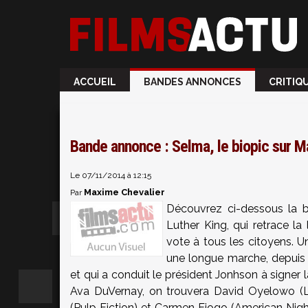
ACCUEIL
BANDES ANNONCES
CRITIQ
Bande annonce : Selma, le biopic sur Ma
Le 07/11/2014 à 12:15
Maxime Chevalier
Par
Découvrez ci-dessous la
Luther King, qui retrace la
vote à tous les citoyens. U
une longue marche, depuis 
et qui a conduit le président Jonhson à signer la
Ava DuVernay, on trouvera David Oyelowo (L
(Pulp Fiction) et Carmen Ejogo (American Nig