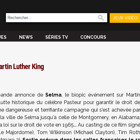
JEUX VIDÉO
UES
NEWS
SÉRIES TV
CONCOURS
rtin Luther King
 bande annonce de
Selma
, le biopic événement sur Marti
 lutte historique du célèbre Pasteur pour garantir le droit d
ne dangereuse et terrifiante campagne qui s'est achevée pa
la ville de Selma jusqu'à celle de Montgomery, en Alabama
 loi sur le droit de vote en 1965... Au casting de ce film sign
e Majordome), Tom Wilkinson (Michael Clayton), Tim Rot
htmare 2).
Sortie prévue dans les salles françaises le 1