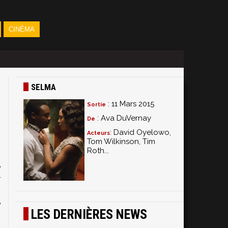
CINÉMA
SELMA
: 11 Mars 2015
Sortie
: Ava DuVernay
De
: David Oyelowo,
Acteurs
Tom Wilkinson, Tim
Roth...
n
e
r
,
é
LES DERNIÈRES NEWS
h
1