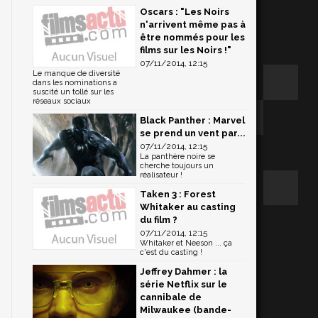
Oscars : "Les Noirs
n'arrivent même pas à
être nommés pour les
films sur les Noirs !"
07/11/2014, 12:15
Le manque de diversité
dans les nominations a
suscité un tollé sur les
réseaux sociaux
Black Panther : Marvel
se prend un vent par...
07/11/2014, 12:15
La panthère noire se
cherche toujours un
réalisateur !
Taken 3 : Forest
Whitaker au casting
du film ?
07/11/2014, 12:15
Whitaker et Neeson ... ça
c'est du casting !
Jeffrey Dahmer : la
série Netflix sur le
cannibale de
Milwaukee (bande-