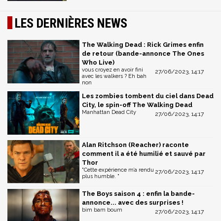
LES DERNIÈRES NEWS
The Walking Dead : Rick Grimes enfin
de retour (bande-annonce The Ones
Who Live)
vous croyez en avoir fini
27/06/2023, 14:17
avec les walkers ? Eh bah
non
Les zombies tombent du ciel dans Dead
City, le spin-off The Walking Dead
Manhattan Dead City
27/06/2023, 14:17
Alan Ritchson (Reacher) raconte
comment il a été humilié et sauvé par
Thor
"Cette expérience m’a rendu
27/06/2023, 14:17
plus humble. "
The Boys saison 4 : enfin la bande-
annonce... avec des surprises !
bim bam boum
27/06/2023, 14:17