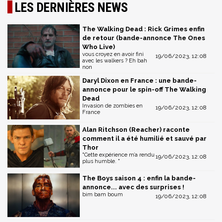
LES DERNIÈRES NEWS
The Walking Dead : Rick Grimes enfin
de retour (bande-annonce The Ones
Who Live)
vous croyez en avoir fini
19/06/2023, 12:08
avec les walkers ? Eh bah
non
Daryl Dixon en France : une bande-
annonce pour le spin-off The Walking
Dead
Invasion de zombies en
19/06/2023, 12:08
France
Alan Ritchson (Reacher) raconte
comment il a été humilié et sauvé par
Thor
"Cette expérience m’a rendu
19/06/2023, 12:08
plus humble. "
The Boys saison 4 : enfin la bande-
annonce... avec des surprises !
bim bam boum
19/06/2023, 12:08