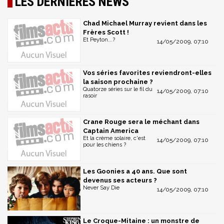
LES DERNIÈRES NEWS
Chad Michael Murray revient dans les
Frères Scott !
Et Peyton...?
14/05/2009, 07:10
Vos séries favorites reviendront-elles
la saison prochaine ?
Quatorze séries sur le fil du
14/05/2009, 07:10
rasoir
Crane Rouge sera le méchant dans
Captain America
Et la crème solaire, c'est
14/05/2009, 07:10
pour les chiens ?
Les Goonies a 40 ans. Que sont
devenus ses acteurs ?
Never Say Die
14/05/2009, 07:10
Le Croque-Mitaine : un monstre de