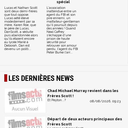
spécial
Lucas et Nathan Scott
L'association
sont deux demi-frères
inattendue entre un
que tout oppose.
agent du FBI et son
Lucas aété élevé
pire ennemi, un
modestement par sa
malfaiteur-gentleman
mère, Karen Roe, que
qu'il poursuit depuis
le père de Lucas,
des années ! Quand
DanScott, a séduite
Neal Caffrey
puis abandonnée alors
s'échappe d'une
qu'ils étaient encore
prison de haute
au lycée.Marié à
sécurité pour
Deborah, Dan est
retrouver son amour
devenu un politi...
perdu, l'agent du FBI
Peter Burke l'arr...
LES DERNIÈRES NEWS
Chad Michael Murray revient dans les
Frères Scott !
Et Peyton...?
08/08/2026, 09:23
Départ de deux acteurs principaux des
Frères Scott