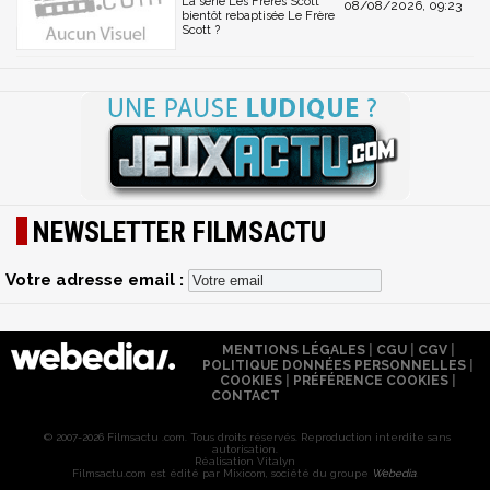
La série Les Frères Scott
08/08/2026, 09:23
bientôt rebaptisée Le Frère
Scott ?
NEWSLETTER FILMSACTU
Votre adresse email :
MENTIONS LÉGALES
|
CGU
|
CGV
|
POLITIQUE DONNÉES PERSONNELLES
|
COOKIES
|
PRÉFÉRENCE COOKIES
|
CONTACT
© 2007-2026 Filmsactu .com. Tous droits réservés. Reproduction interdite sans
autorisation.
Réalisation Vitalyn
Filmsactu
.com est édité par Mixicom, société du groupe
Webedia
.