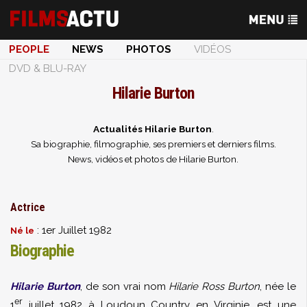
PEOPLE
NEWS
PHOTOS
VIDÉOS
DVD & BLU-RAY
Hilarie Burton
Actualités Hilarie Burton
.
Sa biographie, filmographie, ses premiers et derniers films.
News, vidéos et photos de Hilarie Burton.
Actrice
: 1er Juillet 1982
Né le
Biographie
Hilarie Burton
, de son vrai nom
Hilarie Ross Burton
, née le
er
1
juillet 1982 à
Loudoun Country
en Virginie, est une