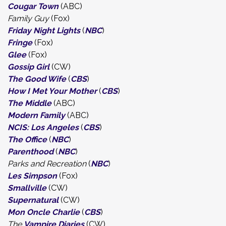
Cougar Town
(ABC)
Family Guy
(Fox)
Friday Night Lights
(
NBC
)
Fringe
(Fox)
Glee
(Fox)
Gossip Girl
(CW)
The Good Wife
(
CBS
)
How I Met Your Mother
(
CBS
)
The Middle
(ABC)
Modern Family
(ABC)
NCIS: Los Angeles
(
CBS
)
The Office
(
NBC
)
Parenthood
(
NBC
)
Parks and Recreation
(
NBC
)
Les Simpson
(Fox)
Smallville
(CW)
Supernatural
(CW)
Mon Oncle Charlie
(
CBS
)
The
Vampire Diaries
(CW)