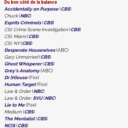
Du bon côté de la balance
Accidentally on Purpose
(
CBS
)
Chuck
(
NBC
)
Esprits Criminels
(
CBS
)
CSI: Crime Scene Investigation
(
CBS
)
CSI: Miami
(
CBS
)
CSI: NY
(
CBS
)
Desperate Housewives
(ABC)
Gary Unmarried
(
CBS
)
Ghost Whisperer
(
CBS
)
Grey's Anatomy
(ABC)
Dr [H]ouse
(Fox)
Human Target
(Fox)
Law & Order
(
NBC
)
Law & Order:
SVU
(
NBC
)
Lie to Me
(Fox)
Medium
(
CBS
)
The Mentalist
(
CBS
)
NCIS
(
CBS
)