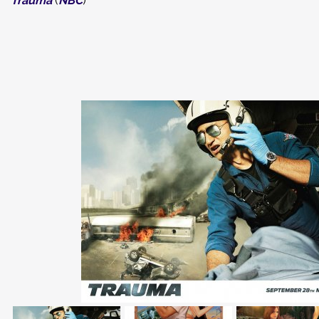
Trauma
(
NBC
)