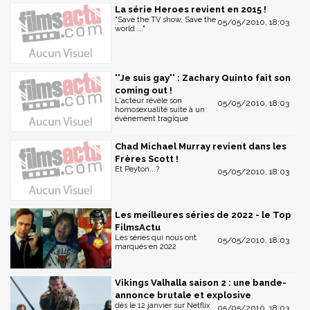
La série Heroes revient en 2015 !
"Save the TV show, Save the
05/05/2010, 18:03
world ..."
''Je suis gay'' : Zachary Quinto fait son
coming out !
L'acteur révèle son
05/05/2010, 18:03
homosexualité suite à un
évènement tragique
Chad Michael Murray revient dans les
Frères Scott !
Et Peyton...?
05/05/2010, 18:03
Les meilleures séries de 2022 - le Top
FilmsActu
Les séries qui nous ont
05/05/2010, 18:03
marqués en 2022
Vikings Valhalla saison 2 : une bande-
annonce brutale et explosive
dès le 12 janvier sur Netflix
05/05/2010, 18:03