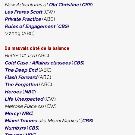
New Adventures of
Old Christine
(
CBS
)
Les Freres Scott
(CW)
Private Practice
(ABC)
Rules of Engagement
(
CBS
)
V
2009 (ABC)
Du mauvais côté de la balance
Better Off Ted
(ABC)
Cold Case : Affaires classees
(
CBS
)
The Deep End
(ABC)
Flash Forward
(ABC)
The Forgotten
(ABC)
Heroes
(
NBC
)
Life Unexpected
(CW)
Melrose Place
2.0 (CW)
Mercy
(
NBC
)
Miami Trauma
aka Miami Medical
(
CBS
)
Numb3rs
(
CBS
)