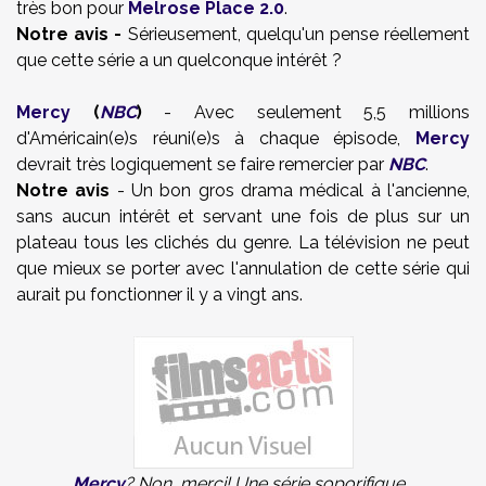
très bon pour
Melrose Place 2.0
.
Notre avis -
Sérieusement, quelqu'un pense réellement
que cette série a un quelconque intérêt ?
Mercy
(
NBC
)
- Avec seulement 5,5 millions
d'Américain(e)s réuni(e)s à chaque épisode,
Mercy
devrait très logiquement se faire remercier par
NBC
.
Notre avis
- Un bon gros drama médical à l'ancienne,
sans aucun intérêt et servant une fois de plus sur un
plateau tous les clichés du genre. La télévision ne peut
que mieux se porter avec l'annulation de cette série qui
aurait pu fonctionner il y a vingt ans.
Mercy
? Non, merci! Une série soporifique...