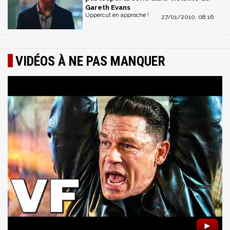
Gareth Evans
Uppercut en approche !
27/01/2010, 08:16
VIDÉOS À NE PAS MANQUER
►