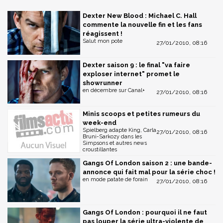
Dexter New Blood : Michael C. Hall
commente la nouvelle fin et les fans
réagissent !
Salut mon pote
27/01/2010, 08:16
Dexter saison 9 : le final "va faire
exploser internet" promet le
showrunner
en décembre sur Canal+
27/01/2010, 08:16
Minis scoops et petites rumeurs du
week-end
Spielberg adapte King, Carla
27/01/2010, 08:16
Bruni-Sarkozy dans les
Simpsons et autres news
croustillantes
Gangs Of London saison 2 : une bande-
annonce qui fait mal pour la série choc !
en mode patate de forain
27/01/2010, 08:16
Gangs Of London : pourquoi il ne faut
pas louper la série ultra-violente de