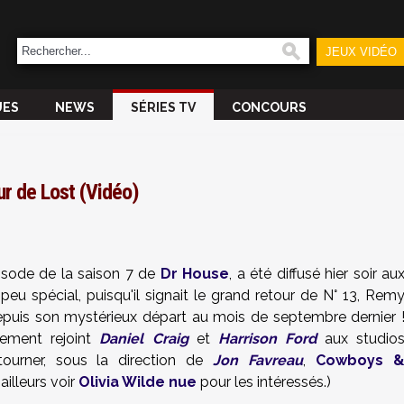
JEUX VIDÉO
UES
NEWS
SÉRIES TV
CONCOURS
ur de Lost (Vidéo)
isode de la saison 7 de
Dr House
, a été diffusé hier soir au
 peu spécial, puisqu'il signait le grand retour de N° 13, Rem
puis son mystérieux départ au mois de septembre dernier 
vement rejoint
Daniel Craig
et
Harrison Ford
aux studio
ourner, sous la direction de
Jon Favreau
,
Cowboys 
ailleurs voir
Olivia Wilde nue
pour les intéressés.)