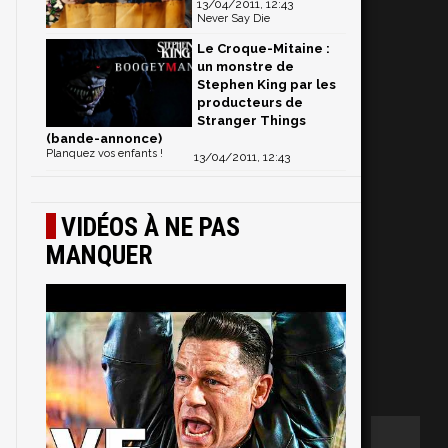
13/04/2011, 12:43
Never Say Die
Le Croque-Mitaine :
un monstre de
Stephen King par les
producteurs de
Stranger Things
(bande-annonce)
Planquez vos enfants !
13/04/2011, 12:43
VIDÉOS À NE PAS
MANQUER