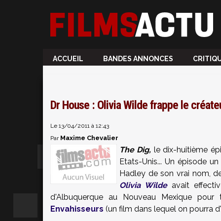
ACCUEIL
BANDES ANNONCES
CRITIQ
Dr House : Olivia Wilde frappe le créate
Le 13/04/2011 à 12:43
Maxime Chevalier
Par
The Dig,
le dix-huitième ép
Etats-Unis... Un épisode un
Hadley de son vrai nom, de
Olivia Wilde
avait effecti
d'Albuquerque au Nouveau Mexique pour t
Envahisseurs
(un film dans lequel on pourra d'