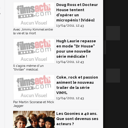
Doug Ross et Docteur
d
House tentent
e
d'opérer un
z
micropénis ! [Vidéo]
13/04/2011, 12:43
Avec Jimmy Kimmel entre
la vie et la mort
Hugh Laurie repasse
en mode "Dr House"
pour une nouvelle
série médicale !
13/04/2011, 12:43
Il s'agira même d'un
"thriller" médical
Coke, rock et passion
animent le nouveau
trailer de la série
VINYL
13/04/2011, 12:43
Par Martin Scorsese et Mick
Jagger
Les Goonies a 40 ans.
Que sont devenus ses
acteurs ?