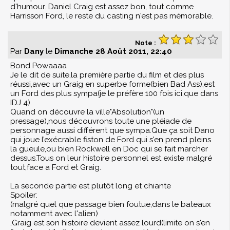
d'humour. Daniel Craig est assez bon, tout comme
Harrisson Ford, le reste du casting n'est pas mémorable.
Note :
Par
Dany
le
Dimanche 28 Août 2011, 22:40
Bond Powaaaa
Je le dit de suite,la première partie du film et des plus
réussi,avec un Graig en superbe forme(bien Bad Ass),est
un Ford des plus sympa(je le préfère 100 fois ici,que dans
IDJ 4).
Quand on découvre la ville"Absolution"(un
pressage),nous découvrons toute une pléiade de
personnage aussi différent que sympa.Que ça soit Dano
qui joue l’exécrable fiston de Ford qui s'en prend pleins
la gueule,ou bien Rockwell en Doc qui se fait marcher
dessus.Tous on leur histoire personnel est existe malgré
tout,face a Ford et Graig.
La seconde partie est plutôt long et chiante
Spoiler:
(malgré quel que passage bien foutue,dans le bateaux
notamment avec l'alien)
,Graig est son histoire devient assez lourd(limite on s'en