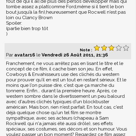
fout de qui il ai),de plus des persos développer mais qui
tombe assez a plat(comme Ford,même si il tient le bon
bout jusqu’à la fin),heureusement que Rocwell n'est pas
loin ou Clancy Brown
Spoiler:
(partie bien trop tôt
)
Note :
Par
avatar16
le
Vendredi 26 Août 2011, 21:36
Franchement, ne vous arrêtez pas en lisant le titre et le
concept de ce film, il cache bien son jeu. En effet,
Cowboys & Envahisseurs use des clichés du western
pour prouver qu'il en est un tout en restant sérieux. Et le
moins que l'on puisse dire, c'est que ça marche du
tonnerre. Enfin... durant la première heure. Après, ce
western sombre dans le divertissement un peu balourd
avec d'autres clichés typiques d'un blockbuster
américain. Mais bon, rien n'est parfait. En tout cas, c'est
déjà quelque chose qu'un tel film se montre
sympathique, avec ses acteurs (chapeau à Sam
Rockwell qui n'a jamais été aussi drôle), ses effets
spéciaux, ses costumes, ses décors et son humour. Vous
voulez passer un bon moment? Regardez ce film assez