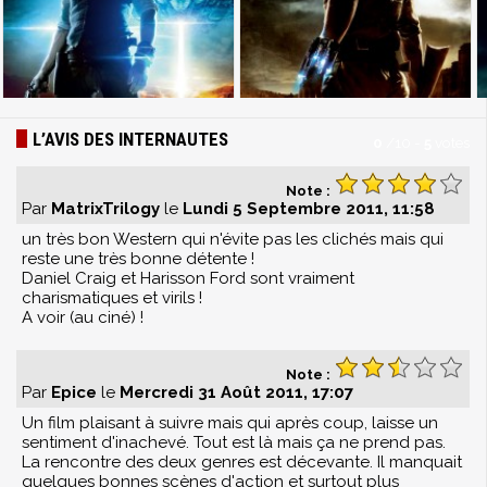
L’AVIS DES INTERNAUTES
0
/
10
-
5
votes
Note :
Par
MatrixTrilogy
le
Lundi 5 Septembre 2011, 11:58
un très bon Western qui n'évite pas les clichés mais qui
reste une très bonne détente !
Daniel Craig et Harisson Ford sont vraiment
charismatiques et virils !
A voir (au ciné) !
Note :
Par
Epice
le
Mercredi 31 Août 2011, 17:07
Un film plaisant à suivre mais qui après coup, laisse un
sentiment d'inachevé. Tout est là mais ça ne prend pas.
La rencontre des deux genres est décevante. Il manquait
quelques bonnes scènes d'action et surtout plus