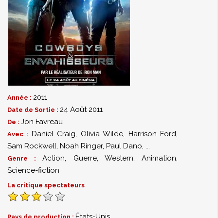
2011
Année :
24 Août 2011
Date de Sortie :
Jon Favreau
De :
Daniel Craig
,
Olivia Wilde
,
Harrison Ford
,
Avec :
Sam Rockwell
,
Noah Ringer
,
Paul Dano
,
...
Action
,
Guerre
,
Western
,
Animation
,
Genre :
Science-fiction
La critique spectateurs
États-Unis
Pays de production :