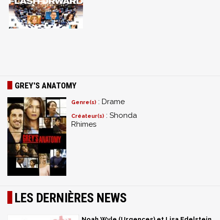
GREY'S ANATOMY
: Drame
Genre(s)
: Shonda
Créateur(s)
Rhimes
LES DERNIÈRES NEWS
Noah Wyle (Urgences) et Lisa Edelstein