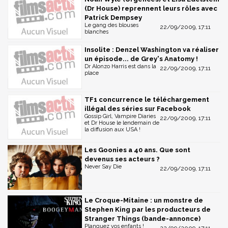
(Dr House) reprennent leurs rôles avec
Patrick Dempsey
Le gang des blouses
22/09/2009, 17:11
blanches
Insolite : Denzel Washington va réaliser
un épisode... de Grey's Anatomy !
Dr Alonzo Harris est dans la
22/09/2009, 17:11
place
TF1 concurrence le téléchargement
illégal des séries sur Facebook
Gossip Girl, Vampire Diaries
22/09/2009, 17:11
et Dr House le lendemain de
la diffusion aux USA !
Les Goonies a 40 ans. Que sont
devenus ses acteurs ?
Never Say Die
22/09/2009, 17:11
Le Croque-Mitaine : un monstre de
Stephen King par les producteurs de
Stranger Things (bande-annonce)
Planquez vos enfants !
22/09/2009, 17:11