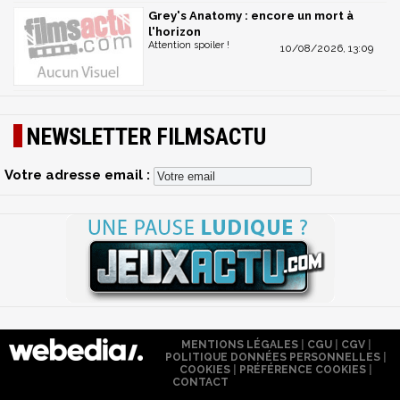
Grey's Anatomy : encore un mort à
l'horizon
Attention spoiler !
10/08/2026, 13:09
NEWSLETTER FILMSACTU
Votre adresse email :
MENTIONS LÉGALES
|
CGU
|
CGV
|
POLITIQUE DONNÉES PERSONNELLES
|
COOKIES
|
PRÉFÉRENCE COOKIES
|
CONTACT