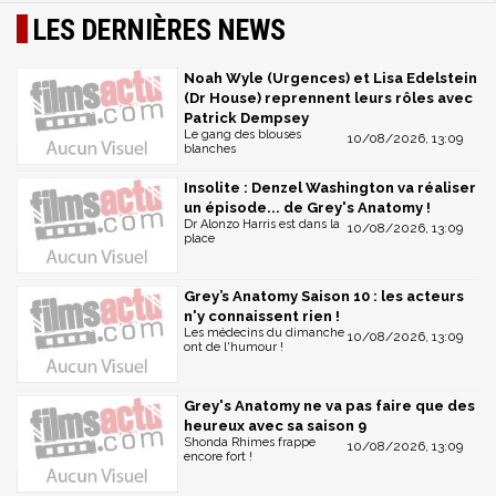
LES DERNIÈRES NEWS
Noah Wyle (Urgences) et Lisa Edelstein
(Dr House) reprennent leurs rôles avec
Patrick Dempsey
Le gang des blouses
10/08/2026, 13:09
blanches
Insolite : Denzel Washington va réaliser
un épisode... de Grey's Anatomy !
Dr Alonzo Harris est dans la
10/08/2026, 13:09
place
Grey’s Anatomy Saison 10 : les acteurs
n'y connaissent rien !
Les médecins du dimanche
10/08/2026, 13:09
ont de l'humour !
Grey's Anatomy ne va pas faire que des
heureux avec sa saison 9
Shonda Rhimes frappe
10/08/2026, 13:09
encore fort !