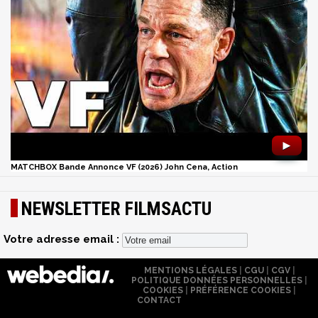
►
MATCHBOX Bande Annonce VF (2026) John Cena, Action
NEWSLETTER FILMSACTU
Votre adresse email :
MENTIONS LÉGALES
|
CGU
|
CGV
|
POLITIQUE DONNÉES PERSONNELLES
|
COOKIES
|
PRÉFÉRENCE COOKIES
|
CONTACT