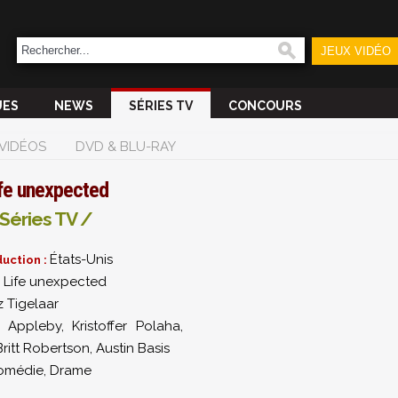
JEUX VIDÉO
UES
NEWS
SÉRIES TV
CONCOURS
VIDÉOS
DVD & BLU-RAY
fe unexpected
Séries TV /
États-Unis
uction :
Life unexpected
:
z Tigelaar
ri Appleby
,
Kristoffer Polaha
,
Britt Robertson
,
Austin Basis
omédie, Drame