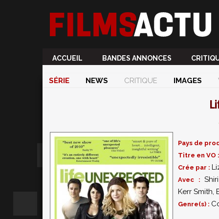
ACCUEIL
BANDES ANNONCES
CRITIQ
SÉRIE
NEWS
CRITIQUE
IMAGES
Li
Pays de prod
Titre en VO 
Li
Crée par :
Shi
Avec :
Kerr Smith
,
C
Genre(s) :