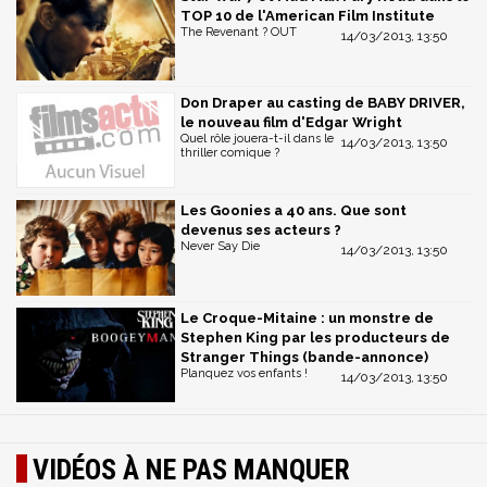
TOP 10 de l'American Film Institute
The Revenant ? OUT
14/03/2013, 13:50
Don Draper au casting de BABY DRIVER,
le nouveau film d'Edgar Wright
Quel rôle jouera-t-il dans le
14/03/2013, 13:50
thriller comique ?
Les Goonies a 40 ans. Que sont
devenus ses acteurs ?
Never Say Die
14/03/2013, 13:50
Le Croque-Mitaine : un monstre de
Stephen King par les producteurs de
Stranger Things (bande-annonce)
Planquez vos enfants !
14/03/2013, 13:50
VIDÉOS À NE PAS MANQUER