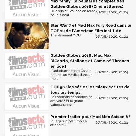
Max fanny : le palmarès complet des
Golden Globes 2016 (Ciné et Séries)
DiCaprio et Stallone en route
08/08/2026, 01:24
pour l'Oscar
Star War 7 et Mad Max Fury Road dans le
TOP 10 de l'American Film Institute
The Revenant ? OUT
08/08/2026, 01:24
Golden Globes 2016 : Mad Max,
DiCaprio, Stallone et Game of Thrones
en lice !
L'antichambre des Oscars
08/08/2026, 01:24
rendra son verdict dans un
mois
TOP 50 : les séries les mieux écrites de
tous les temps !
Les scénaristes américains
08/08/2026, 01:24
ont voté ! Et le grand
vainqueur est ...
Premier trailer pour Mad Men Saison 6 !
Plus qu'un petit mois à
08/08/2026, 01:24
attendre ...