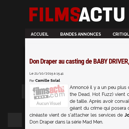
ACCUEIL
BANDES ANNONCES
CRITIQ
Don Draper au casting de BABY DRIVER, 
Le 21/10/2015 à 15:41
Camille Solal
Par
Annoncé il y a un peu plus 
the Dead, Hot Fuzz) vient d
de taille. Après avoir conv
géant du crime qui posera d
cinéaste vient de s'attacher les services de
J
Don Draper dans la série Mad Men.