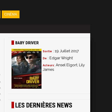
CINÉMA
BABY DRIVER
: 19 Juillet 2017
Sortie
: Edgar Wright
De
: Ansel Elgort, Lily
Acteurs
James
f
e
e
e
e
LES DERNIÈRES NEWS