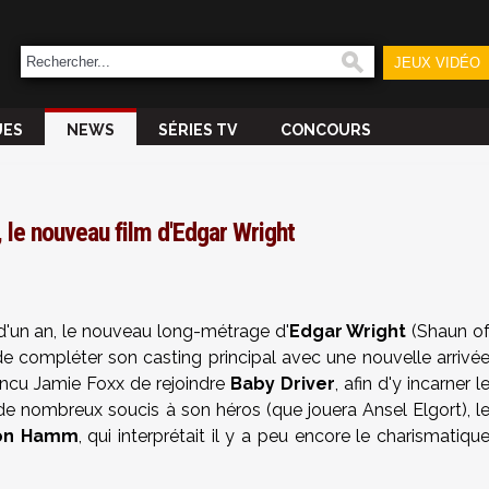
JEUX VIDÉO
UES
NEWS
SÉRIES TV
CONCOURS
le nouveau film d'Edgar Wright
d'un an, le nouveau long-métrage d'
Edgar Wright
(Shaun o
e compléter son casting principal avec une nouvelle arrivé
aincu Jamie Foxx de rejoindre
Baby Driver
, afin d'y incarner l
e nombreux soucis à son héros (que jouera Ansel Elgort), l
on Hamm
, qui interprétait il y a peu encore le charismatiqu