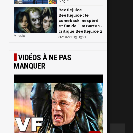
Sing it !
Beetlejuice
Beetlejuice : le
comeback inespéré
et fun de Tim Burton -
critique Beetlejuice 2
Miracle
21/10/2015, 15:41
VIDÉOS À NE PAS
MANQUER