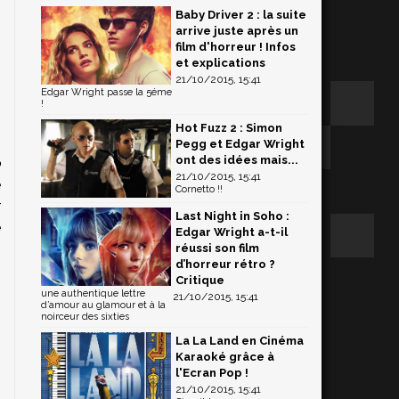
Baby Driver 2 : la suite
arrive juste après un
film d'horreur ! Infos
et explications
21/10/2015, 15:41
Edgar Wright passe la 5éme
!
Hot Fuzz 2 : Simon
Pegg et Edgar Wright
ont des idées mais...
o
21/10/2015, 15:41
e
Cornetto !!
r
Last Night in Soho :
e
Edgar Wright a-t-il
réussi son film
d’horreur rétro ?
Critique
une authentique lettre
21/10/2015, 15:41
d’amour au glamour et à la
noirceur des sixties
La La Land en Cinéma
Karaoké grâce à
l'Ecran Pop !
21/10/2015, 15:41