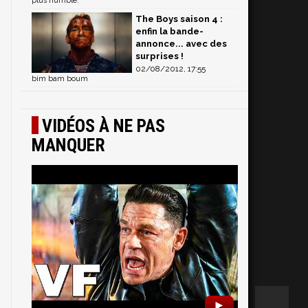
plus humble. "
The Boys saison 4 :
enfin la bande-
annonce... avec des
surprises !
02/08/2012, 17:55
bim bam boum
VIDÉOS À NE PAS
MANQUER
►