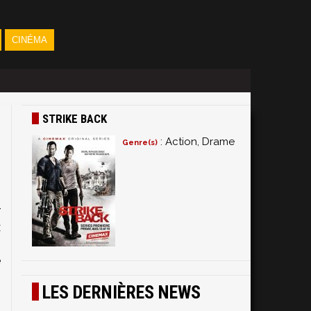
CINÉMA
STRIKE BACK
: Action, Drame
Genre(s)
r
x
-
e
LES DERNIÈRES NEWS