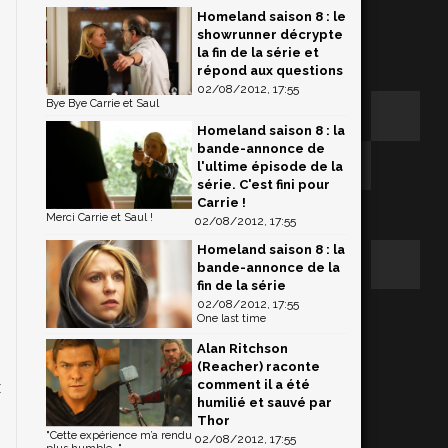
Homeland saison 8 : le
showrunner décrypte
la fin de la série et
répond aux questions
02/08/2012, 17:55
Bye Bye Carrie et Saul
Homeland saison 8 : la
bande-annonce de
l'ultime épisode de la
série. C'est fini pour
Carrie !
Merci Carrie et Saul !
02/08/2012, 17:55
Homeland saison 8 : la
bande-annonce de la
fin de la série
02/08/2012, 17:55
One last time
Alan Ritchson
-
(Reacher) raconte
comment il a été
x
humilié et sauvé par
Thor
"Cette expérience m’a rendu
02/08/2012, 17:55