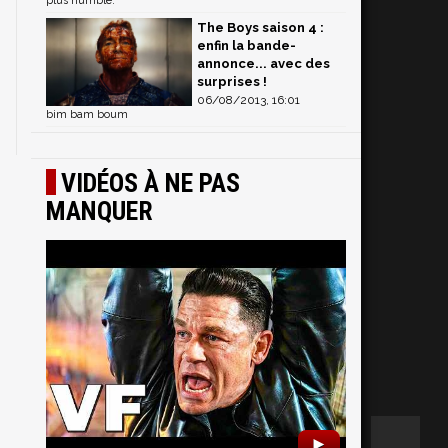
plus humble. "
The Boys saison 4 :
enfin la bande-
annonce... avec des
surprises !
06/08/2013, 16:01
bim bam boum
VIDÉOS À NE PAS
MANQUER
►