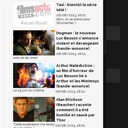
Taxi : bientôt la série
e
télé !
06/08/2013, 16:01
Alors, on se prend pour
Shumacher ?
Dogman : le nouveau
Luc Besson s'annonce
violent et dérangeant
(bande-annonce)
06/08/2013, 16:01
une vie de chien
Arthur Malédiction :
un film d'horreur de
Luc Besson lié à
Arthur et les Minimoys
(bande-annonce)
Le 29 juin au cinéma
06/08/2013, 16:01
Alan Ritchson
(Reacher) raconte
comment il a été
humilié et sauvé par
Thor
"Cette expérience m’a rendu
06/08/2013, 16:01