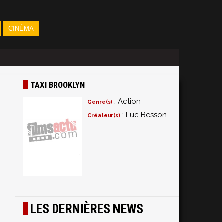
CINÉMA
TAXI BROOKLYN
: Action
Genre(s)
: Luc Besson
Créateur(s)
a
w
n
w
n
LES DERNIÈRES NEWS
e
a