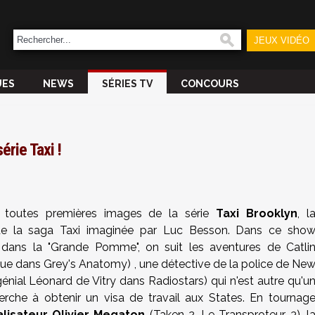
JEUX VIDÉO
UES
NEWS
SÉRIES TV
CONCOURS
rie Taxi !
 toutes premières images de la série
Taxi Brooklyn
, l
e de la saga Taxi imaginée par Luc Besson. Dans ce sho
dans la "Grande Pomme", on suit les aventures de Catli
ue dans Grey's Anatomy) , une détective de la police de Ne
énial Léonard de Vitry dans Radiostars) qui n'est autre qu'u
herche à obtenir un visa de travail aux States. En tournag
alisateur Olivier Megaton
(Taken 2, Le Transproteur 3), l