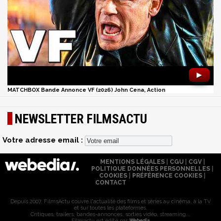
►
MATCHBOX Bande Annonce VF (2026) John Cena, Action
NEWSLETTER FILMSACTU
Votre adresse email :
MENTIONS LÉGALES
|
CGU
|
CGV
|
POLITIQUE DONNÉES PERSONNELLES
|
COOKIES
|
PRÉFÉRENCE COOKIES
|
CONTACT
Depuis 2007, FilmsActu couvre l'actualité des films et séries au cinéma, à la TV
et sur toutes les plateformes.
Critiques, trailers, bandes-annonces, sorties vidéo, streaming...
Filmsactu est édité par
Webedia