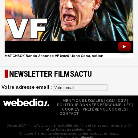
►
MATCHBOX Bande Annonce VF (2026) John Cena, Action
NEWSLETTER FILMSACTU
Votre adresse email :
MENTIONS LÉGALES
|
CGU
|
CGV
|
POLITIQUE DONNÉES PERSONNELLES
|
COOKIES
|
PRÉFÉRENCE COOKIES
|
CONTACT
Depuis 2007, FilmsActu couvre l'actualité des films et séries au cinéma, à la TV
et sur toutes les plateformes.
Critiques, trailers, bandes-annonces, sorties vidéo, streaming...
Filmsactu est édité par
Webedia