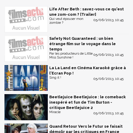
Life After Beth : savez-vous ce qu'est
une zom-com ? [Trailer]
Qui veut épouser mon
05/06/2013, 10:45
zombie ?
Safety Not Guaranteed : un bien
étrange film sur le voyage dans le
temps
Par les producteurs de Little
05/06/2013, 10:45
Miss Sunshine !
La La Land en Cinéma Karaoké grâce à
l'Ecran Pop !
Sing it !
05/06/2013, 10:45
Beetlejuice Beetlejuice : le comeback
inespéré et fun de Tim Burton -
critique Beetlejuice 2
Miracle
05/06/2013, 10:45
Quand Retour Vers le Futur se faisait
démolir par les critiques en France