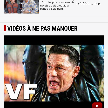
..."un des plus consternants
05/06/2013, 10:45
navets qu’ait produit la
bande à Spielberg."
VIDÉOS À NE PAS MANQUER
►