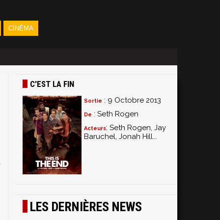
CINÉMA
C'EST LA FIN
: 9 Octobre 2013
Sortie
: Seth Rogen
De
: Seth Rogen, Jay
Acteurs
Baruchel, Jonah Hill...
e
,
LES DERNIÈRES NEWS