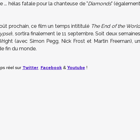
e ... hélas fatale pour la chanteuse de "
Diamonds
" (égalemen
oût prochain, ce film un temps intititulé
The End of the Worl
lypse
), sortira finalement le 11 septembre. Soit deux semaine
right (avec Simon Pegg, Nick Frost et Martin Freeman), u
 de fin du monde.
Twitter
,
Facebook
mps réel
sur
&
Youtube
!