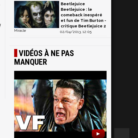
t
Beetlejuice
Beetlejuice : le
comeback inespéré
et fun de Tim Burton -
d
critique Beetlejuice 2
Miracle
02/04/2013, 12:05
s
n
VIDÉOS À NE PAS
MANQUER
►