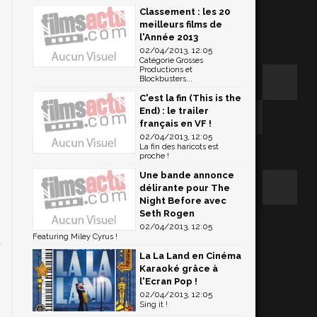
Classement : les 20
meilleurs films de
l'Année 2013
02/04/2013, 12:05
Catégorie Grosses
Productions et
Blockbusters...
C'est la fin (This is the
End) : le trailer
français en VF !
02/04/2013, 12:05
La fin des haricots est
proche !
Une bande annonce
délirante pour The
Night Before avec
Seth Rogen
02/04/2013, 12:05
Featuring Miley Cyrus !
t
,
La La Land en Cinéma
Karaoké grâce à
n
l'Ecran Pop !
e
02/04/2013, 12:05
Sing it !
s