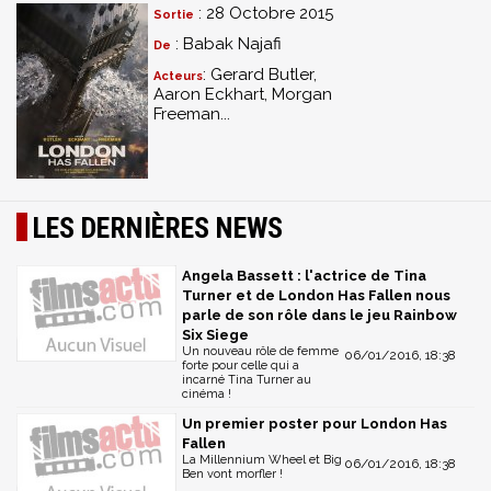
: 28 Octobre 2015
Sortie
: Babak Najafi
De
: Gerard Butler,
Acteurs
Aaron Eckhart, Morgan
Freeman...
LES DERNIÈRES NEWS
Angela Bassett : l'actrice de Tina
Turner et de London Has Fallen nous
parle de son rôle dans le jeu Rainbow
Six Siege
Un nouveau rôle de femme
06/01/2016, 18:38
forte pour celle qui a
incarné Tina Turner au
cinéma !
Un premier poster pour London Has
Fallen
La Millennium Wheel et Big
06/01/2016, 18:38
Ben vont morfler !