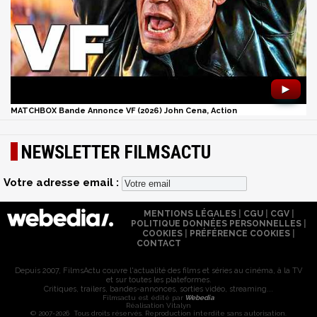
►
MATCHBOX Bande Annonce VF (2026) John Cena, Action
NEWSLETTER FILMSACTU
Votre adresse email :
MENTIONS LÉGALES
|
CGU
|
CGV
|
POLITIQUE DONNÉES PERSONNELLES
|
COOKIES
|
PRÉFÉRENCE COOKIES
|
CONTACT
Depuis 2007, FilmsActu couvre l'actualité des films et séries au cinéma, à la TV
et sur toutes les plateformes.
Critiques, trailers, bandes-annonces, sorties vidéo, streaming...
Filmsactu est édité par
Webedia
Réalisation Vitalyn
© 2007-2026 Tous droits réservés. Reproduction interdite sans autorisation.