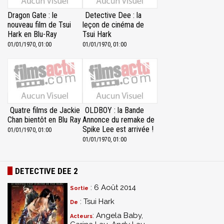
Dragon Gate : le
Detective Dee : la
nouveau film de Tsui
leçon de cinéma de
Hark en Blu-Ray
Tsui Hark
01/01/1970, 01:00
01/01/1970, 01:00
Quatre films de Jackie
OLDBOY : la Bande
Chan bientôt en Blu Ray
Annonce du remake de
Spike Lee est arrivée !
01/01/1970, 01:00
01/01/1970, 01:00
DETECTIVE DEE 2
: 6 Août 2014
Sortie
: Tsui Hark
De
: Angela Baby,
Acteurs