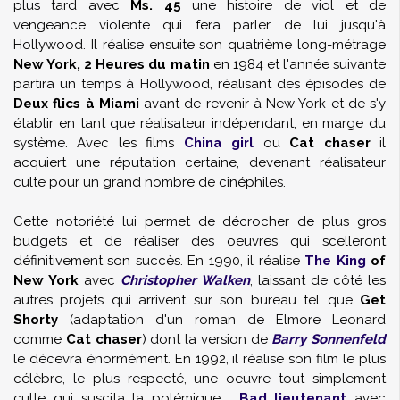
plus tard avec
Ms. 45
une histoire de viol et de
vengeance violente qui fera parler de lui jusqu'à
Hollywood. Il réalise ensuite son quatrième long-métrage
New York, 2 Heures du matin
en 1984 et l'année suivante
partira un temps à Hollywood, réalisant des épisodes de
Deux flics à Miami
avant de revenir à New York et de s'y
établir en tant que réalisateur indépendant, en marge du
système. Avec les films
China girl
ou
Cat chaser
il
acquiert une réputation certaine, devenant réalisateur
culte pour un grand nombre de cinéphiles.
Cette notoriété lui permet de décrocher de plus gros
budgets et de réaliser des oeuvres qui scelleront
définitivement son succès. En 1990, il réalise
The King
of
New York
avec
Christopher Walken
, laissant de côté les
autres projets qui arrivent sur son bureau tel que
Get
Shorty
(adaptation d'un roman de
Elmore Leonard
comme
Cat chaser
) dont la version de
Barry Sonnenfeld
le décevra énormément. En 1992, il réalise son film le plus
célèbre, le plus respecté, une oeuvre tout simplement
culte qui suscita la polémique :
Bad lieutenant
avec