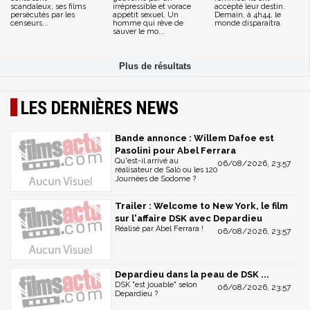
scandaleux, ses films
irrépressible et vorace
accepté leur destin.
persécutés par les
appétit sexuel. Un
Demain, à 4h44, le
censeurs...
homme qui rêve de
monde disparaîtra.
sauver le mo...
LES DERNIÈRES NEWS
Bande annonce : Willem Dafoe est
Pasolini pour Abel Ferrara
Qu'est-il arrivé au
06/08/2026, 23:57
réalisateur de Salò ou les 120
Journées de Sodome ?
Trailer : Welcome to New York, le film
sur l'affaire DSK avec Depardieu
Réalisé par Abel Ferrara !
06/08/2026, 23:57
Depardieu dans la peau de DSK ...
DSK "est jouable" selon
06/08/2026, 23:57
Depardieu ?