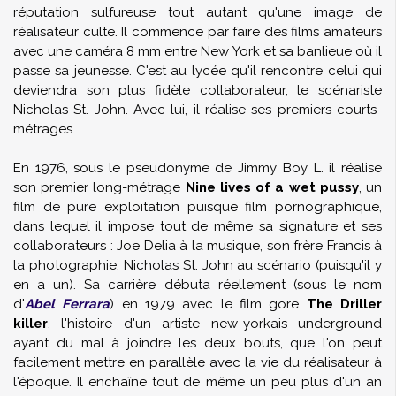
réputation sulfureuse tout autant qu'une image de
réalisateur culte. Il commence par faire des films amateurs
avec une caméra 8 mm entre New York et sa banlieue où il
passe sa jeunesse. C'est au lycée qu'il rencontre celui qui
deviendra son plus fidèle collaborateur, le scénariste
Nicholas St. John
. Avec lui, il réalise ses premiers courts-
métrages.
En 1976, sous le pseudonyme de
Jimmy Boy L.
il réalise
son premier long-métrage
Nine lives of a wet pussy
, un
film de pure exploitation puisque film pornographique,
dans lequel il impose tout de même sa signature et ses
collaborateurs :
Joe Delia
à la musique, son frère
Francis
à
la photographie,
Nicholas St. John
au scénario (puisqu'il y
en a un). Sa carrière débuta réellement (sous le nom
d'
Abel Ferrara
) en 1979 avec le film gore
The Driller
killer
, l'histoire d'un artiste new-yorkais underground
ayant du mal à joindre les deux bouts, que l'on peut
facilement mettre en parallèle avec la vie du réalisateur à
l'époque. Il enchaîne tout de même un peu plus d'un an