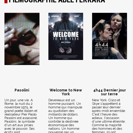
Pasolini
Welcome to New
4h44 Dernier jour
York
sur terre
Un jour, une vie. A
Devereaux est un
New York. Cisco et
Rome, la nuit du 2
homme puissant. Un
Skye s'apprêtent à
novembre 1975, le
homme qui manipule
passer leur dernier
grand poète italien et
au quotidien des
après-midi ensemble.
réalisateur Pier Paolo
milliards de dollars.
C'est l'heure des
Pasolini est assassiné.
Un homme qui
adieux, l'occasion
Pasolini, le symbole
contrôle la destinée
d'une ultime étreinte.
d'un art aux prises
économique des
Comme la majorité
avec le pouvoir. Ses
nations. Un homme
des hommes et des
écrits sont
gouverné par un
femmes, ils ont