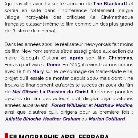
(qui travailla avec lui sur le scénario de
The Blackout
) et
sortira en salle dans l'indifférence totalement malgré
l'éloge incroyable des critiques (la Cinémathèque
française classant même le film comme un des plus grand
de l'histoire du cinéma).
Dans les années 2000, le réalisateur new-yorkais fait moins
de film. New York semble s'être assagi grâce aux action du
maire
Rudolph Giuliani
et après
son film
Christmas
,
Ferrara part vivre à
Rome
. En 2005, il revient sur nos écrans
avec le film
Mary
sur le personnage de Marie-Madeleine,
projet qu'il essaie de monter depuis 2000 mais dont il ne
trouva le financement qu'après le succès en 2004 du film
de
Mel Gibson
,
La Passion du Christ
. Il retrouve pour les
besoins du film des acteurs qu'il dirigea déjà quelques
années auparavant :
Forest Whitaker
et
Matthew Modine
,
ainsi que d'autres qu'il dirigera pour la première fois :
Juliette Binoche
,
Heather Graham
ou
Marion Cotillard
.
FILMOGRAPHIE ABEL FERRARA