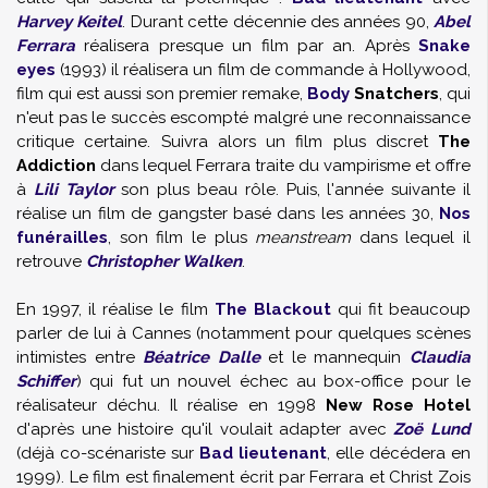
Harvey Keitel
. Durant cette décennie des années 90,
Abel
Ferrara
réalisera presque un film par an. Après
Snake
eyes
(1993) il réalisera un film de commande à Hollywood,
film qui est aussi son premier remake,
Body
Snatchers
, qui
n'eut pas le succès escompté malgré une reconnaissance
critique certaine. Suivra alors un film plus discret
The
Addiction
dans lequel Ferrara traite du vampirisme et offre
à
Lili Taylor
son plus beau rôle. Puis, l'année suivante il
réalise un film de gangster basé dans les années 30,
Nos
funérailles
, son film le plus
meanstream
dans lequel il
retrouve
Christopher Walken
.
En 1997, il réalise le film
The Blackout
qui fit beaucoup
parler de lui à Cannes (notamment pour quelques scènes
intimistes entre
Béatrice Dalle
et le mannequin
Claudia
Schiffer
) qui fut un nouvel échec au box-office pour le
réalisateur déchu. Il réalise en 1998
New Rose Hotel
d'après une histoire qu'il voulait adapter avec
Zoë Lund
(déjà co-scénariste sur
Bad lieutenant
, elle décédera en
1999). Le film est finalement écrit par Ferrara et
Christ Zois