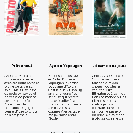
Prêt à tout
Aya de Yopougon
L'écume des jours
À 30 ans, Max a fait
Fin des années 1970,
Chick, Alise, Chloé et
fortune sur internet
en Côte d’Ivoire à
Colin passent leur
avec ses deux potes et
Yopougon, quartier
temps à dire des
profite de la vie au
populaire d’Abidjan.
choses rigolotes, à
soleil. Mais il se lasse
C’est là que vit Aya, 19
écouter Duke
de cette existence et
ans, une jeune fille
Ellington et à patiner.
ne cesse de penser à
sérieuse qui préfère
Dans ce monde où les
son amour de fac,
rester étudier à la
pianos sont des
Alice, une fille
maison plutôt que de
mélangeurs à
pétillante, engagée,
sortir avec ses
cocktails, la réalité
pleine d'idéaux ... qui
copines.Aya partage
semble ne pas avoir
ne s'est jamais ...
ses journées entre
de prise. On se marie
l’école...
à l'église comme on ...