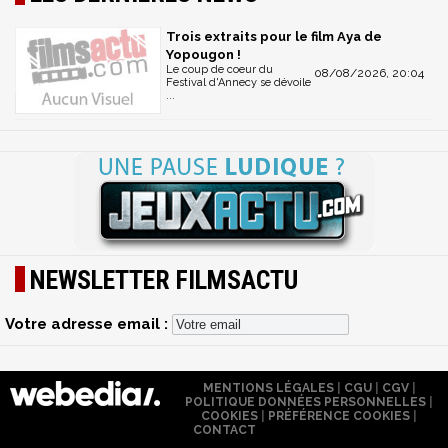
Trois extraits pour le film Aya de
Yopougon !
Le coup de coeur du
08/08/2026, 20:04
Festival d'Annecy se dévoile
...
NEWSLETTER FILMSACTU
Votre adresse email :
MENTIONS LÉGALES
|
CGU
|
CGV
|
POLITIQUE DONNÉES PERSONNELLES
|
COOKIES
|
PRÉFÉRENCE COOKIES
|
CONTACT