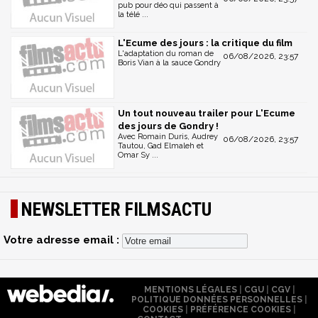
pub pour déo qui passent à
la télé ...
L'Ecume des jours : la critique du film
L'adaptation du roman de
06/08/2026, 23:57
Boris Vian à la sauce Gondry
Un tout nouveau trailer pour L'Ecume
des jours de Gondry !
Avec Romain Duris, Audrey
06/08/2026, 23:57
Tautou, Gad Elmaleh et
Omar Sy ...
NEWSLETTER FILMSACTU
Votre adresse email :
MENTIONS LÉGALES
|
CGU
|
CGV
|
POLITIQUE DONNÉES PERSONNELLES
|
COOKIES
|
PRÉFÉRENCE COOKIES
|