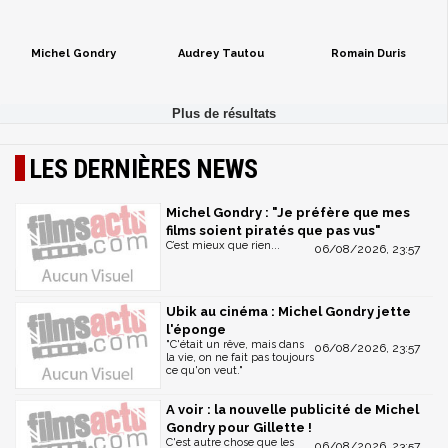
Michel Gondry
Audrey Tautou
Romain Duris
LES DERNIÈRES NEWS
Michel Gondry : "Je préfère que mes
films soient piratés que pas vus"
C’est mieux que rien...
06/08/2026, 23:57
Ubik au cinéma : Michel Gondry jette
l'éponge
"C'était un rêve, mais dans
06/08/2026, 23:57
la vie, on ne fait pas toujours
ce qu'on veut."
A voir : la nouvelle publicité de Michel
Gondry pour Gillette !
C'est autre chose que les
06/08/2026, 23:57