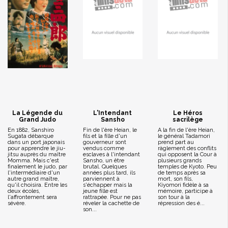
La Légende du
L'Intendant
Le Héros
Grand Judo
Sansho
sacrilège
En 1882, Sanshiro
Fin de l'ère Heian, le
A la fin de l'ère Heian,
Sugata débarque
fils et la fille d'un
le général Tadamori
dans un port japonais
gouverneur sont
prend part au
pour apprendre le jiu-
vendus comme
ràglement des conflits
jitsu auprès du maître
esclaves à l'intendant
qui opposent la Cour à
Momma. Mais c'est
Sansho, un être
plusieurs grands
finalement le judo, par
brutal. Quelques
temples de Kyoto. Peu
l'intermédiaire d'un
années plus tard, ils
de temps après sa
autre grand maître,
parviennent à
mort, son fils,
qu'il choisira. Entre les
s'échapper mais la
Kiyomori fidèle à sa
deux écoles,
jeune fille est
mémoire, participe à
l'affrontement sera
rattrapée. Pour ne pas
son tour à la
sévère.
réveler la cachette de
répression des é...
son...