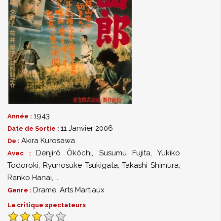
1943
Année :
11 Janvier 2006
Date de Sortie :
Akira Kurosawa
De :
Denjirô Ôkôchi
,
Susumu Fujita
,
Yukiko
Avec :
Todoroki
,
Ryunosuke Tsukigata
,
Takashi Shimura
,
Ranko Hanai
,
...
Drame
,
Arts Martiaux
Genre :
La critique spectateurs