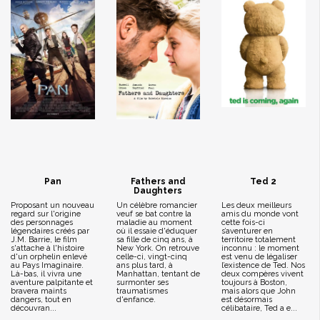
Pan
Fathers and
Ted 2
Daughters
Proposant un nouveau
Un célèbre romancier
Les deux meilleurs
regard sur l'origine
veuf se bat contre la
amis du monde vont
des personnages
maladie au moment
cette fois-ci
légendaires créés par
où il essaie d'éduquer
s’aventurer en
J.M. Barrie, le film
sa fille de cinq ans, à
territoire totalement
s'attache à l'histoire
New York. On retrouve
inconnu : le moment
d'un orphelin enlevé
celle-ci, vingt-cinq
est venu de légaliser
au Pays Imaginaire.
ans plus tard, à
l’existence de Ted. Nos
Là-bas, il vivra une
Manhattan, tentant de
deux compères vivent
aventure palpitante et
surmonter ses
toujours à Boston,
bravera maints
traumatismes
mais alors que John
dangers, tout en
d'enfance.
est désormais
découvran...
célibataire, Ted a e...