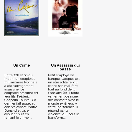
Un Crime
Un Assassin qui
passe
Entre 22h et 6h du
Petit employé de
matin, un couple de
banque, Jacques est
milliardaires lyonnais
un être solitaire, qui
a été sauvagement
cache son mal-être
assassiné. Le
tout au fond de lui.
coupable présumé est
Sans ami (e), il tente
leur fils, Frédéric
vainement de nouer
Chapelin-Tourvel. Ce
des contacts avec le
dernier fait appel au
monde extérieur. A
célèbre avocat Maitre
cette indifférence, il
Dunand et va, en
répond par la
avouant puis en
violence, qui peut le
reniant le crime,...
transform...