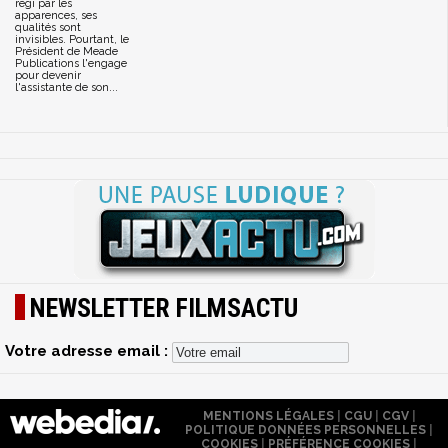
régi par les
apparences, ses
qualités sont
invisibles. Pourtant, le
Président de Meade
Publications l'engage
pour devenir
l'assistante de son...
NEWSLETTER FILMSACTU
Votre adresse email :
MENTIONS LÉGALES
|
CGU
|
CGV
|
POLITIQUE DONNÉES PERSONNELLES
|
COOKIES
|
PRÉFÉRENCE COOKIES
|