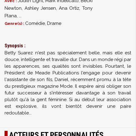
Judith Light
,
Mark Indelicato
,
Becki
Avec :
Newton
,
Ashley Jensen
,
Ana Ortiz
,
Tony
Plana
,
...
Comédie, Drame
Genre(s) :
Synopsis :
Betty Suarez n'est pas spécialement belle, mais elle est
douce, intelligente et travaille dur. Dans un monde régi par
les apparences, ses qualités sont invisibles. Pourtant, le
Président de Meade Publications l'engage pour devenir
l'assistante de son fils, Daniel, récemment promu à la tête
du prestigieux magazine Mode. Il espère ainsi obliger son
futur successeur à s'intéresser davantage à son travail
plutôt qu'à la gent féminine. Si au début leur association
est explosive, ils vont bientôt devenir une paire
redoutable...
ACTEURS ET PERSONNALITÉS