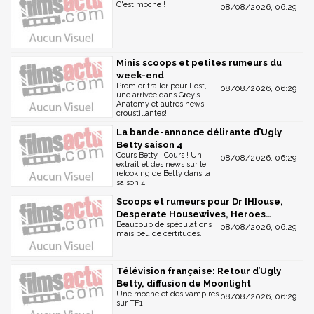
C'est moche !
08/08/2026, 06:29
Minis scoops et petites rumeurs du
week-end
Premier trailer pour Lost,
08/08/2026, 06:29
une arrivée dans Grey’s
Anatomy et autres news
croustillantes!
La bande-annonce délirante d’Ugly
Betty saison 4
Cours Betty ! Cours ! Un
08/08/2026, 06:29
extrait et des news sur le
relooking de Betty dans la
saison 4
Scoops et rumeurs pour Dr [H]ouse,
Desperate Housewives, Heroes…
Beaucoup de spéculations
08/08/2026, 06:29
mais peu de certitudes.
Télévision française: Retour d’Ugly
Betty, diffusion de Moonlight
Une moche et des vampires
08/08/2026, 06:29
sur TF1