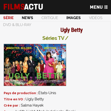
SÉRIE
NEWS
CRITIQUE
IMAGES
VIDÉOS
DVD & BLU-RAY
Ugly Betty
Séries TV /
États-Unis
Pays de production :
Ugly Betty
Titre en VO :
Salma Hayek
Crée par :