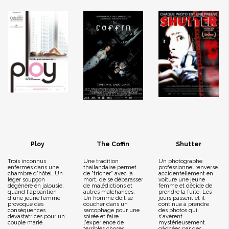
Ploy
The Coffin
Shutter
Trois inconnus
Une tradition
Un photographe
enfermés dans une
thailandaise permet
professionnel renverse
chambre d'hôtel. Un
de "tricher" avec la
accidentellement en
léger soupçon
mort, de se débarasser
voiture une jeune
dégénère en jalousie,
de malédictions et
femme et décide de
quand l'apparition
autres malchances.
prendre la fuite. Les
d'une jeune femme
Un homme doit se
jours passent et il
provoque des
coucher dans un
continue à prendre
conséquences
sarcophage pour une
des photos qui
dévastatrices pour un
soirée et faire
s'avèrent
couple marié.
l'experience de
mystérieusement
terribles choses....
gâchées par des