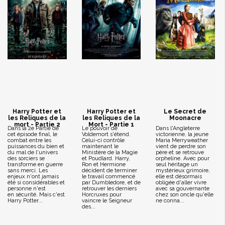
Harry Potter et
Harry Potter et
Le Secret de
les Reliques de la
les Reliques de la
Moonacre
mort - Partie 2
Mort - Partie 1
Dans la 2e Partie de
Le pouvoir de
Dans l'Angleterre
cet épisode final, le
Voldemort s'étend.
victorienne, la jeune
combat entre les
Celui-ci contrôle
Maria Merryweather
puissances du bien et
maintenant le
vient de perdre son
du mal de l'univers
Ministère de la Magie
père et se retrouve
des sorciers se
et Poudlard. Harry,
orpheline. Avec pour
transforme en guerre
Ron et Hermione
seul héritage un
sans merci. Les
décident de terminer
mystérieux grimoire,
enjeux n'ont jamais
le travail commencé
elle est désormais
été si considérables et
par Dumbledore, et de
obligée d'aller vivre
personne n'est
retrouver les derniers
avec sa gouvernante
en sécurité. Mais c'est
Horcruxes pour
chez son oncle qu'elle
Harry Potter...
vaincre le Seigneur
ne conna...
des...