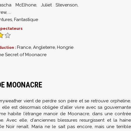
ascha McElhone
,
Juliet Stevenson
,
rew
,
...
ntures
,
Fantastique
 spectateurs
France, Angleterre, Hongrie
duction :
he Secret of Moonacre
3
 DE MOONACRE
erryweather vient de perdre son père et se retrouve orpheline.
 elle est désormais obligée d'aller vivre avec sa gouvernante
mme habite l'étrange manoir de Moonacre, dans une contrée
e. Avec elle, d'anciennes blessures resurgissent et la haine
 Noir renaît. Maria ne le sait pas encore, mais une terrible