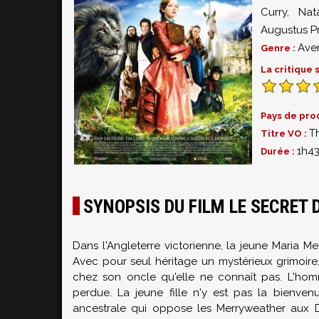
Curry
,
Nat
Augustus P
Ave
Genre :
La critique
Pays de pro
T
Titre VO :
1h4
Durée :
SYNOPSIS DU FILM LE SECRET
Dans l'Angleterre victorienne, la jeune Maria M
Avec pour seul héritage un mystérieux grimoire,
chez son oncle qu'elle ne connaît pas. L'ho
perdue. La jeune fille n'y est pas la bienvenu
ancestrale qui oppose les Merryweather aux De