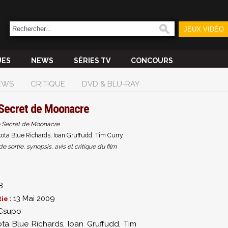
JEUX VIDÉO
UES
NEWS
SÉRIES TV
CONCOURS
EWS
CRITIQUE
DVD & BLU-RAY
Secret de Moonacre
 Secret de Moonacre
ta Blue Richards, Ioan Gruffudd, Tim Curry
sortie, synopsis, avis et critique du film
8
13 Mai 2009
ie :
Csupo
ta Blue Richards
,
Ioan Gruffudd
,
Tim