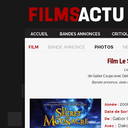
ACCUEIL
BANDES ANNONCES
CRITIQ
FILM
BANDE ANNONCE
PHOTOS
N
Film
Le 
Le
de Gabor Csupo avec Dako
Bande annonce, date de 
200
Année :
Date de Sort
Gabor 
De :
Dako
Avec :