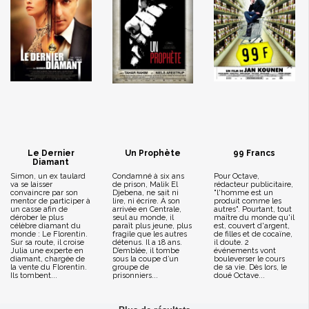
Le Dernier
Un Prophète
99 Francs
Diamant
Simon, un ex taulard
Condamné à six ans
Pour Octave,
va se laisser
de prison, Malik El
rédacteur publicitaire,
convaincre par son
Djebena, ne sait ni
"l'homme est un
mentor de participer à
lire, ni écrire. À son
produit comme les
un casse afin de
arrivée en Centrale,
autres". Pourtant, tout
dérober le plus
seul au monde, il
maître du monde qu'il
célèbre diamant du
paraît plus jeune, plus
est, couvert d'argent,
monde : Le Florentin.
fragile que les autres
de filles et de cocaïne,
Sur sa route, il croise
détenus. Il a 18 ans.
il doute. 2
Julia une experte en
D’emblée, il tombe
événements vont
diamant, chargée de
sous la coupe d’un
bouleverser le cours
la vente du Florentin.
groupe de
de sa vie. Dès lors, le
Ils tombent...
prisonniers...
doué Octave...