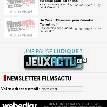
surprise pour Tarantino
Your movies are phoquing
08/08/2026, 01:27
good, Quentin !
Un César d'honneur pour Quentin
Tarantino ?
C'est Antoine de Caunes qui
08/08/2026, 01:27
nous le dit !
NEWSLETTER FILMSACTU
Votre adresse email :
MENTIONS LÉGALES
|
CGU
|
CGV
|