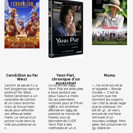
Cendrillon au Far
Yann Piat,
Mumu
West
chronique d'un
assassinat
L’action se passe il y a
Le 25 février 1994,
« J'ai onze ans et je
fort longtemps dans le
Yann Piat est exécutée
m'appelle « Brasse
profond Far West…
à bout portant par
Coulée ». C'est le
Notre Cendrillon a un
deux tueurs à moto.
surnom que me
caractère de cochon
De ses premières
donnent les copains
et un cœur énorme
victoires pour le FN en
car c'est la seule nage
mais se trouve bien
1986 à son ambition
que je pratique. On
seule pour affronter
affichée en 1994 de
est en 47. Je viens
son affreuse belle-
prendre la mairie de
encore de me faire
mère. La venue d’un
Hyères sous la
renvoyer d'un
prince russe dans la
bannière de l’UDF,
nouveau collège. Mon
ville poussiéreuse va
Yann Piat a des
père, fait prisonnier en
c...
méthodes et un d...
39, libéré en...