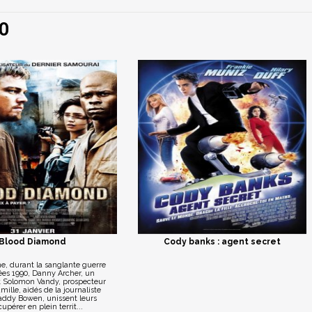
O
Blood Diamond
Cody banks : agent secret
e, durant la sanglante guerre
ées 1990, Danny Archer, un
t Solomon Vandy, prospecteur
mille, aidés de la journaliste
ddy Bowen, unissent leurs
cupérer en plein territ...