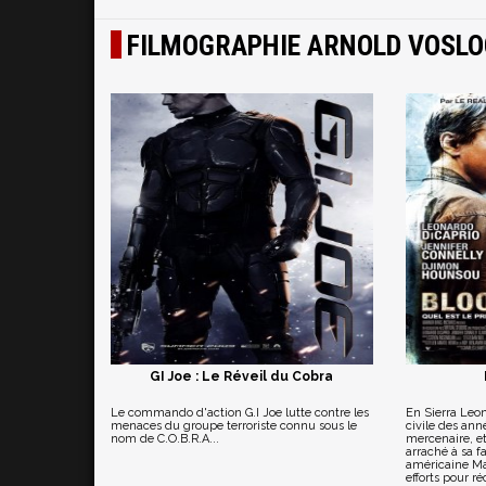
FILMOGRAPHIE ARNOLD VOSLO
GI Joe : Le Réveil du Cobra
Le commando d'action G.I Joe lutte contre les
En Sierra Leon
menaces du groupe terroriste connu sous le
civile des ann
nom de C.O.B.R.A...
mercenaire, e
arraché à sa fa
américaine Ma
efforts pour ré