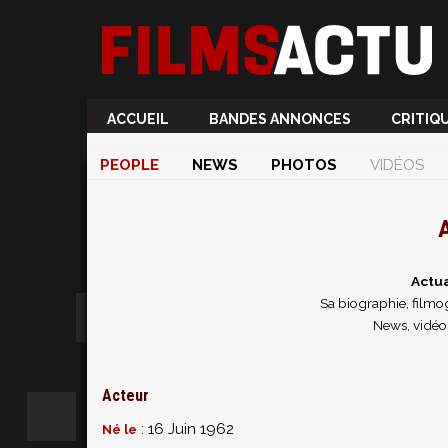
ACCUEIL
BANDES ANNONCES
CRITIQ
PEOPLE
NEWS
PHOTOS
VIDÉOS
A
Actua
Sa biographie, filmog
News, vidéo
Acteur
: 16 Juin 1962
Né le