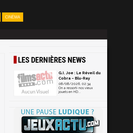
CINÉMA
LES DERNIÈRES NEWS
G.I. Joe : Le Réveil du
Cobra – Blu-Ray
08/08/2026, 02:34
On a ressorti nos vieux
jouets en HD...