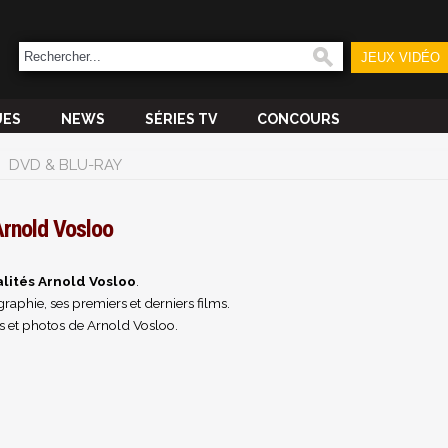
JEUX VIDÉO
UES
NEWS
SÉRIES TV
CONCOURS
DVD & BLU-RAY
rnold Vosloo
lités Arnold Vosloo
.
raphie, ses premiers et derniers films.
s et photos de Arnold Vosloo.